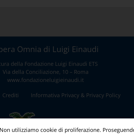
era Omnia di Luigi Einaudi
cura della
Fondazione Luigi Einaudi ETS
Via della Conciliazione, 10 – Roma
www.fondazioneluigieinaudi.it
Crediti
Informativa Privacy & Privacy Policy
a. Non utilizziamo cookie di proliferazione. Proseguend