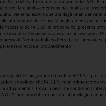
a l’uso delle attrezzature di proprietà dell’A.G.I.P., 
à petrolifere anglo-americane nazionalizzate, trasferite
. quindi viene ad essere oberata dagli oneri derivanti 
i alle attrezzature delle società anglo-americane nazion
lle necessità dell’A.G.I.P. si propone col presente pr
ire incontro. Perciò si autorizza la concessione all’A.G
presso il Comitato Italiano Petroli, e all’uopo viene 
arere favorevole al provvedimento”.
ere qualche spiegazione da parte del C.I.P. Il preside
Gilardoni sottolinea che l’A.G.I.P. in un primo tempo v
. e attualmente si trova in pessime condizioni; inter
’A.G.I.P. non potrebbe rinunciare al privilegio danno