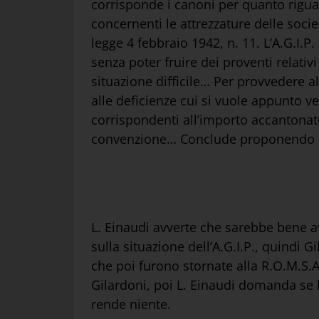
corrisponde i canoni per quanto riguard
concernenti le attrezzature delle societ
legge 4 febbraio 1942, n. 11. L’A.G.I.P
senza poter fruire dei proventi relativ
situazione difficile… Per provvedere a
alle deficienze cui si vuole appunto ven
corrispondenti all’importo accantonato 
convenzione… Conclude proponendo p
L. Einaudi avverte che sarebbe bene av
sulla situazione dell’A.G.I.P., quindi 
che poi furono stornate alla R.O.M.S.A
Gilardoni, poi L. Einaudi domanda se l
rende niente.