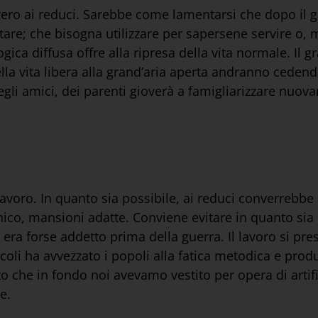
ro ai reduci. Sarebbe come lamentarsi che dopo il gi
re; che bisogna utilizzare per sapersene servire o, m
ogica diffusa offre alla ripresa della vita normale. Il 
ella vita libera alla grand’aria aperta andranno cedendo
egli amici, dei parenti gioverà a famigliarizzare nuov
 lavoro. In quanto sia possibile, ai reduci converrebbe
chico, mansioni adatte. Conviene evitare in quanto sia 
 era forse addetto prima della guerra. Il lavoro si p
coli ha avvezzato i popoli alla fatica metodica e prod
to che in fondo noi avevamo vestito per opera di artif
e.