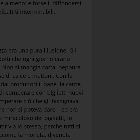
e a meno: e forse il diffondersi
battiti interminabili.
za era una pura illusione. Gli
otti che ogni giorno erano
tro. Non si mangia carta, neppure
se di calce e mattoni. Con la
ai produttori il pane, la carne,
e di comperare con biglietti nuovi
omperare ciò che gli bisognava.
he non si poteva dare – ed era
 miracoloso dei biglietti, lo
 via lo stesso, perché tutti si
siccome la moneta, divenuta