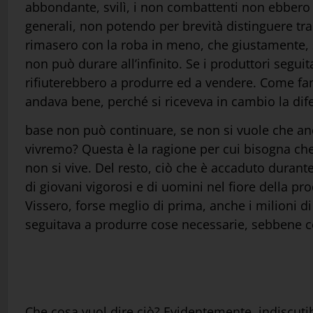
abbondante, svilì, i non combattenti non ebbero
generali, non potendo per brevità distinguere tra
rimasero con la roba in meno, che giustamente, s
non può durare all’infinito. Se i produttori segui
rifiuterebbero a produrre ed a vendere. Come fann
andava bene, perché si riceveva in cambio la dife
base non può continuare, se non si vuole che anch
vivremo? Questa è la ragione per cui bisogna che t
non si vive. Del resto, ciò che è accaduto durante
di giovani vigorosi e di uomini nel fiore della pr
Vissero, forse meglio di prima, anche i milioni di
seguitava a produrre cose necessarie, sebbene 
Che cosa vuol dire ciò? Evidentemente, indiscuti