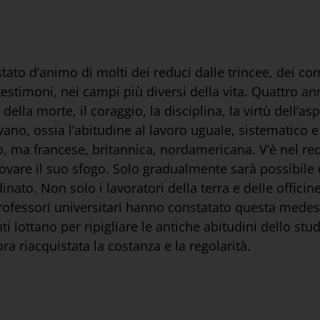
tato d’animo di molti dei reduci dalle trincee, dei co
estimoni, nei campi più diversi della vita. Quattro a
ella morte, il coraggio, la disciplina, la virtù dell’as
o, ossia l’abitudine al lavoro uguale, sistematico e
to, ma francese, britannica, nordamericana. V’è nel re
are il suo sfogo. Solo gradualmente sarà possibile di 
nato. Non solo i lavoratori della terra e delle officin
 professori universitari hanno constatato questa medes
enti lottano per ripigliare le antiche abitudini dello st
a riacquistata la costanza e la regolarità.