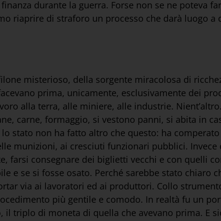
 finanza durante la guerra. Forse non se ne poteva far
o riaprire di straforo un processo che darà luogo a di
ilone misterioso, della sorgente miracolosa di ricchez
facevano prima, unicamente, esclusivamente dei prod
voro alla terra, alle miniere, alle industrie. Nient’al
ne, carne, formaggio, si vestono panni, si abita in ca
 lo stato non ha fatto altro che questo: ha comperato d
delle munizioni, ai cresciuti funzionari pubblici. Invec
e, farsi consegnare dei biglietti vecchi e con quelli c
ile e se si fosse osato. Perché sarebbe stato chiaro c
ar via ai lavoratori ed ai produttori. Collo strumento
edimento più gentile e comodo. In realtà fu un portar
, il triplo di moneta di quella che avevano prima. E 