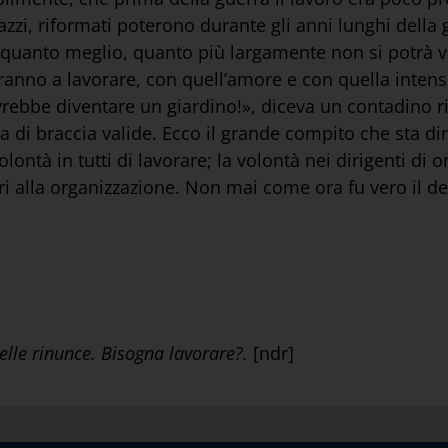
zi, riformati poterono durante gli anni lunghi della gu
 quanto meglio, quanto più largamente non si potrà viv
ranno a lavorare, con quell’amore e con quella intens
vrebbe diventare un giardino!», diceva un contadino ri
 di braccia valide. Ecco il grande compito che sta di
ontà in tutti di lavorare; la volontà nei dirigenti di o
ri alla organizzazione. Non mai come ora fu vero il de
delle rinunce. Bisogna lavorare?.
[ndr]