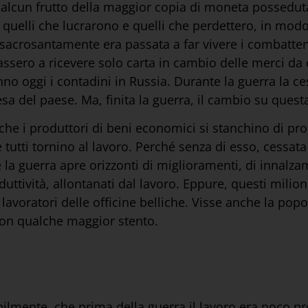
 alcun frutto della maggior copia di moneta possedu
 quelli che lucrarono e quelli che perdettero, in modo
acrosantamente era passata a far vivere i combattent
tassero a ricevere solo carta in cambio delle merci da
o oggi i contadini in Russia. Durante la guerra la ce
sa del paese. Ma, finita la guerra, il cambio su quest
e i produttori di beni economici si stanchino di prod
utti tornino al lavoro. Perché senza di esso, cessata 
 la guerra apre orizzonti di miglioramenti, di innalzame
oduttività, allontanati dal lavoro. Eppure, questi milio
 lavoratori delle officine belliche. Visse anche la pop
con qualche maggior stento.
bilmente, che prima della guerra il lavoro era poco p