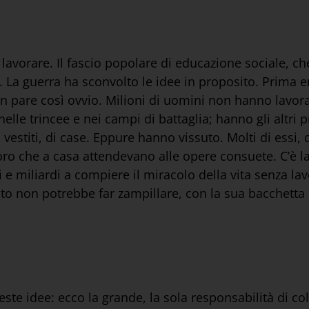
avorare. Il fascio popolare di educazione sociale, ch
La guerra ha sconvolto le idee in proposito. Prima era
on pare così ovvio. Milioni di uomini non hanno lavor
nelle trincee e nei campi di battaglia; hanno gli altri
vestiti, di case. Eppure hanno vissuto. Molti di essi,
loro che a casa attendevano alle opere consuete. C’è l
e miliardi a compiere il miracolo della vita senza lavo
o non potrebbe far zampillare, con la sua bacchetta m
este idee: ecco la grande, la sola responsabilità di co