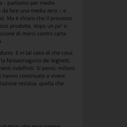
ta – parliamo per medie
 da fare una media zero -; e
i. Ma è chiaro che il processo
 essi prodotte, dopo un po’ si
ssione di merci contro carta
a
urre. E in tal caso di che cosa
la fantasmagoria dei biglietti,
nti indefiniti. Si pensi: milioni
ni hanno continuato a vivere.
olazione residua, quella che
roduttivo; che esso poteva