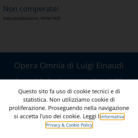
Non comperate!
Data pubblicazione:
19/06/1920
Opera Omnia di Luigi Einaudi
A cura della
Fondazione Luigi Einaudi ETS
Via della Conciliazione, 10 – Roma
Questo sito fa uso di cookie tecnici e di
www.fondazioneluigieinaudi.it
statistica. Non utilizziamo cookie di
proliferazione. Proseguendo nella navigazione
Contatti
Crediti
si accetta l’uso dei cookie. Leggi l’
Informativa
Privacy & Cookie Policy
Informativa Privacy & Privacy Policy