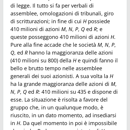
di legge. Il tutto si fa per verbali di
assemblee, omologazioni di tribunali, giro
di scritturazioni; in fine di cui
H
possiede
410 milioni di azioni
M
,
N
,
P
,
Q
ed
R
; e
queste posseggono 410 milioni di azioni
H
.
Pure alla fine accade che le società
M
,
N
,
P
,
Q
, ed
R
hanno la maggioranza delle azioni
(410 milioni su 800) della
H
e quindi fanno il
bello e brutto tempo nelle assemblee
generali dei suoi azionisti. A sua volta la
H
ha la grande maggioranza delle azioni di
M
,
N
,
P
,
Q
ed
R
: 410 milioni su 435 e dispone di
esse. La situazione è risolta a favore del
gruppo che, in un qualunque modo, è
riuscito, in un dato momento, ad insediarsi
in
H
. Da quel momento in poi è impossibile