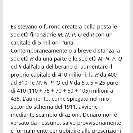
Esistevano o furono create a bella posta le
società finanziarie
M
,
N
,
P
,
Q
ed
R
con un
capitale di 5 milioni l’una.
Contemporaneamente o a breve distanza la
società
H
da una parte e le società
M
,
N
,
P
,
Q
ed
R
dall’altra deliberano di aumentare il
proprio capitale di 410 milioni: la
H
da 400
ad 810, le
M
,
N
,
P
,
Q
ed
R
da 5 x 5 = 25 pure
di 410 (110 + 75 + 70 + 50 + 105) milioni a
435. L’aumento, come spiegato nel mio
secondo schema del 1911, avviene
mediante scambio di azioni. Denaro non è
versato da nessuno, salvo provvisoriamente
e formalmente per ubbidire alle prescrizioni