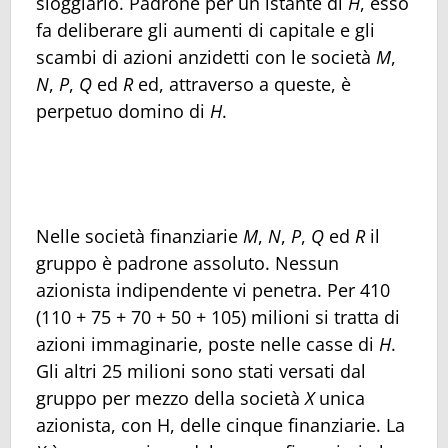
sloggiarlo. Padrone per un istante di
H
, esso
fa deliberare gli aumenti di capitale e gli
scambi di azioni anzidetti con le società
M
,
N
,
P
,
Q
ed
R
ed, attraverso a queste, è
perpetuo domino di
H
.
Nelle società finanziarie
M
,
N
,
P
,
Q
ed
R
il
gruppo è padrone assoluto. Nessun
azionista indipendente vi penetra. Per 410
(110 + 75 + 70 + 50 + 105) milioni si tratta di
azioni immaginarie, poste nelle casse di
H
.
Gli altri 25 milioni sono stati versati dal
gruppo per mezzo della società
X
unica
azionista, con H, delle cinque finanziarie. La