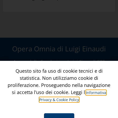
Opera Omnia di Luigi Einaudi
A cura della
Fondazione Luigi Einaudi ETS
Via della Conciliazione, 10 – Roma
Questo sito fa uso di cookie tecnici e di
www.fondazioneluigieinaudi.it
statistica. Non utilizziamo cookie di
proliferazione. Proseguendo nella navigazione
Contatti
Crediti
si accetta l’uso dei cookie. Leggi l’
Informativa
Privacy & Cookie Policy
Informativa Privacy & Privacy Policy