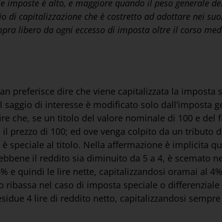
e imposte è alto, e maggiore quando il peso generale del
io di capitalizzazione che è costretto ad adottare nei suo
pra libero da ogni eccesso di imposta oltre il corso med
man preferisce dire che viene capitalizzata la imposta 
 il saggio di interesse è modificato solo dall’imposta
ire che, se un titolo del valore nominale di 100 e del f
 il prezzo di 100; ed ove venga colpito da un tributo di
o è speciale al titolo. Nella affermazione è implicita que
sebbene il reddito sia diminuito da 5 a 4, è scemato 
l 4% e quindi le lire nette, capitalizzandosi oramai al
tolo ribassa nel caso di imposta speciale o differenzia
esidue 4 lire di reddito netto, capitalizzandosi sempr