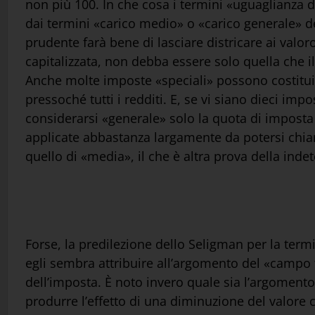
non più 100. In che cosa i termini «uguaglianza d
dai termini «carico medio» o «carico generale» del
prudente farà bene di lasciare districare ai valo
capitalizzata, non debba essere solo quella che i
Anche molte imposte «speciali» possono costituir
pressoché tutti i redditi. E, se vi siano dieci imp
considerarsi «generale» solo la quota di imposta 
applicate abbastanza largamente da potersi chiam
quello di «media», il che è altra prova della inde
Forse, la predilezione dello Seligman per la term
egli sembra attribuire all’argomento del «camp
dell’imposta. È noto invero quale sia l’argoment
produrre l’effetto di una diminuzione del valore c