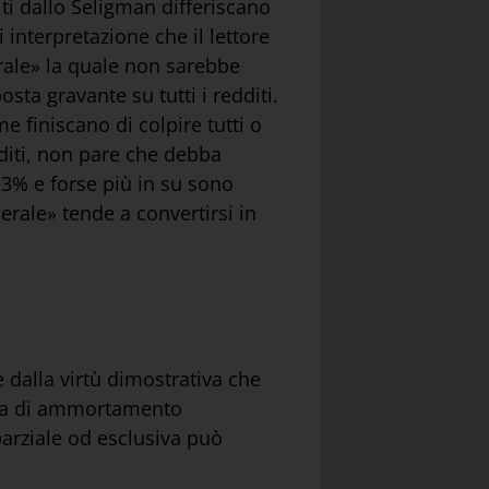
ti dallo Seligman differiscano
 interpretazione che il lettore
erale» la quale non sarebbe
ta gravante su tutti i redditi.
 finiscano di colpire tutti o
edditi, non pare che debba
 3% e forse più in su sono
rale» tende a convertirsi in
 dalla virtù dimostrativa che
eria di ammortamento
parziale od esclusiva può