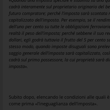
«Quando una imposta speciale è stabilita su una qual
cadrà interamente sul proprietario originario del be
futuro compratore; perché l’imposta sarà scontata 
capitalizzato dell’imposta. Per esempio, se il rendim
dell’uno per cento su tutte le obbligazioni ferroviar
realtà il peso dell’imposta; perché sebbene il suo re
dollari, egli godrà tuttavia il frutto del 5 per cent
stesso modo, quando imposte disuguali sono prelevate
saggio generale dell’imposta sarà capitalizzato, cos
cadrà sul primo possessore, la cui proprietà sarà d
imposta».
Subito dopo, elencando le condizioni alle quali
come prima «l’ineguaglianza dell’imposta».