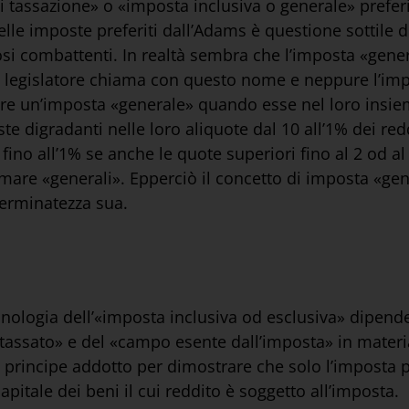
i tassazione» o «imposta inclusiva o generale» preferi
le imposte preferiti dall’Adams è questione sottile di
rosi combattenti. In realtà sembra che l’imposta «gen
l legislatore chiama con questo nome e neppure l’impos
e un’imposta «generale» quando esse nel loro insieme
oste digradanti nelle loro aliquote dal 10 all’1% dei r
fino all’1% se anche le quote superiori fino al 2 od al
are «generali». Epperciò il concetto di imposta «gene
terminatezza sua.
inologia dell’«imposta inclusiva od esclusiva» dipende
o tassato» e del «campo esente dall’imposta» in mat
o principe addotto per dimostrare che solo l’imposta 
apitale dei beni il cui reddito è soggetto all’imposta.