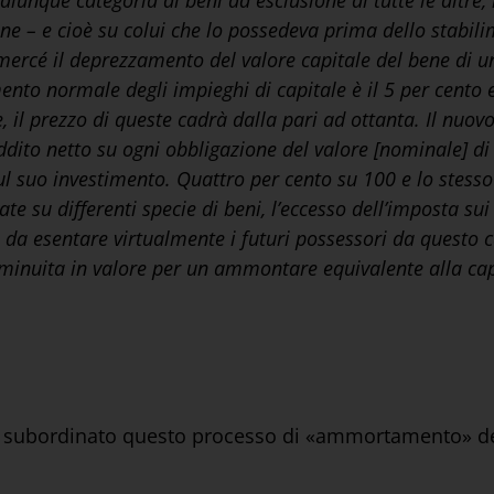
unque categoria di beni ad esclusione di tutte le altre, l
ne – e cioè su colui che lo possedeva prima dello stabili
mercé il deprezzamento del valore capitale del bene di 
ento normale degli impieghi di capitale è il 5 per cento 
ie, il prezzo di queste cadrà dalla pari ad ottanta. Il nu
ddito netto su ogni obbligazione del valore [nominale] di 
o sul suo investimento. Quattro per cento su 100 e lo stess
 su differenti specie di beni, l’eccesso dell’imposta sui 
ì da esentare virtualmente i futuri possessori da questo c
iminuita in valore per un ammontare equivalente alla capi
 è subordinato questo processo di «ammortamento» de