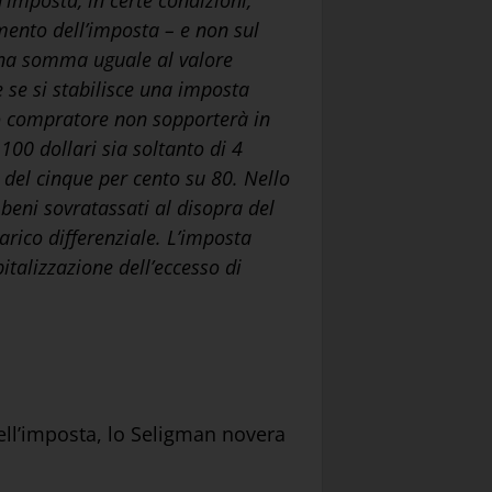
’imposta, in certe condizioni,
mento dell’imposta – e non sul
una somma uguale al valore
e se si stabilisce una imposta
ovo compratore non sopporterà in
100 dollari sia soltanto di 4
o del cinque per cento su 80. Nello
beni sovratassati al disopra del
arico differenziale. L’imposta
talizzazione dell’eccesso di
ll’imposta, lo Seligman novera