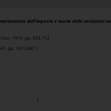
mortamento dell’imposta e teoria delle variazioni nei 
rino», 1919, pp. 633-713
941, pp. 167-249
[1]
I