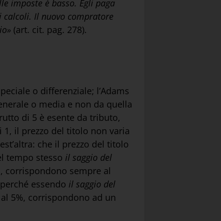
le imposte è basso. Egli paga
i calcoli. Il nuovo compratore
io»
(art. cit. pag. 278).
speciale o differenziale; l’Adams
 generale o media e non da quella
rutto di 5 è esente da tributo,
 1, il prezzo del titolo non varia
st’altra: che il prezzo del titolo
nel tempo stesso
il saggio del
 4%, corrispondono sempre al
le perché essendo
il saggio del
e al 5%, corrispondono ad un