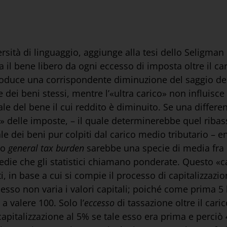
sità di linguaggio, aggiunge alla tesi dello Seligma
l bene libero da ogni eccesso di imposta oltre il ca
roduce una corrispondente diminuzione del saggio de
le dei beni stessi, mentre l’«ultra carico» non influis
e del bene il cui reddito è diminuito. Se una differen
dio» delle imposte, – il quale determinerebbe quel riba
tale dei beni pur colpiti dal carico medio tributario – 
 o
general tax burden
sarebbe una specie di media fra 
medie che gli statistici chiamano ponderate. Questo «
 in base a cui si compie il processo di capitalizzazio
 esso non varia i valori capitali; poiché come prima 5 
a valere 100. Solo l’
eccesso
di tassazione oltre il cari
 capitalizzazione al 5% se tale esso era prima e perciò 