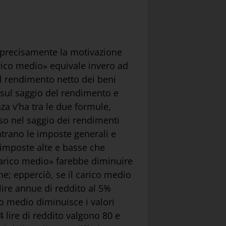
n precisamente la motivazione
rico medio» equivale invero ad
l rendimento netto dei beni
ce sul saggio del rendimento e
za v’ha tra le due formule,
sso nel saggio dei rendimenti
entrano le imposte generali e
imposte alte e basse che
carico medio» farebbe diminuire
ne; epperciò, se il carico medio
lire annue di reddito al 5%
co medio diminuisce i valori
4 lire di reddito valgono 80 e