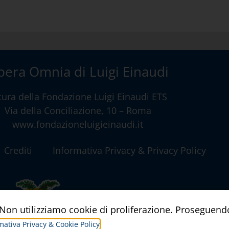
era Omnia di Luigi Einaudi
cura della
Fondazione Luigi Einaudi ETS
Via della Conciliazione, 10 – Roma
www.fondazioneluigieinaudi.it
Crediti
Informativa Privacy & Privacy Policy
a. Non utilizziamo cookie di proliferazione. Proseguend
mativa Privacy & Cookie Policy