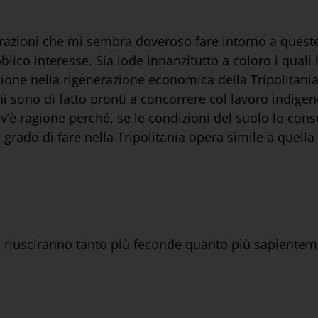
derazioni che mi sembra doveroso fare intorno a queste
blico interesse. Sia lode innanzitutto a coloro i qual
sione nella rigenerazione economica della Tripolitania
iani sono di fatto pronti a concorrere col lavoro indige
 v’è ragione perché, se le condizioni del suolo lo cons
in grado di fare nella Tripolitania opera simile a quell
ive riusciranno tanto più feconde quanto più sapient