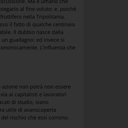
 discussione. Ma è umano che
egarlo al fine voluto; e, poiché
uttifero nella Tripolitania,
esso il fatto di qualche centinaio
abile. Il dubbio nasce dalla
e un guadagno: ed invece si
economicamente. L’influenza che
ro azione non potrà non essere
via ai capitalisti e lavoratori
cati di studio, siano
ra utile di avanscoperta
i del rischio che essi corrono.