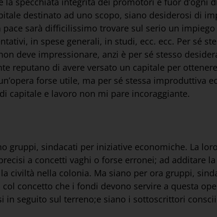
 la specchiata integrità dei promotori è fuor d’ogni
itale destinato ad uno scopo, siano desiderosi di impi
ce sarà difficilissimo trovare sul serio un impiego fr
tativi, in spese generali, in studi, ecc. ecc. Per sé st
i non deve impressionare, anzi è per sé stesso desider
nte reputano di avere versato un capitale per ottener
un’opera forse utile, ma per sé stessa improduttiva 
i di capitale e lavoro non mi pare incoraggiante.
no gruppi, sindacati per iniziative economiche. La lo
precisi a concetti vaghi o forse erronei; ad additare la 
la civiltà nella colonia. Ma siano per ora gruppi, sinda
col concetto che i fondi devono servire a questa ope
 in seguito sul terreno;e siano i sottoscrittori consci