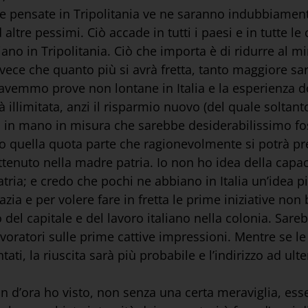
re pensate in Tripolitania ve ne saranno indubbiamen
 altre pessimi. Ciò accade in tutti i paesi e in tutte l
ano in Tripolitania. Ciò che importa è di ridurre al m
vece che quanto più si avrà fretta, tanto maggiore sarà
avemmo prove non lontane in Italia e la esperienza d
à illimitata, anzi il risparmio nuovo (del quale soltant
ano in mano in misura che sarebbe desiderabilissimo 
olo quella quota parte che ragionevolmente si potrà p
tenuto nella madre patria. Io non ho idea della capac
tria; e credo che pochi ne abbiano in Italia un’idea p
grazia e per volere fare in fretta le prime iniziative 
 del capitale e del lavoro italiano nella colonia. Sar
e lavoratori sulle prime cattive impressioni. Mentre s
i, la riuscita sarà più probabile e l’indirizzo ad ulter
n d’ora ho visto, non senza una certa meraviglia, esser