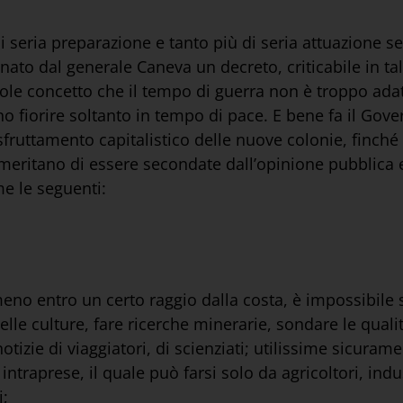
di seria preparazione e tanto più di seria attuazione s
ato dal generale Caneva un decreto, criticabile in ta
le concetto che il tempo di guerra non è troppo adatt
no fiorire soltanto in tempo di pace. E bene fa il Gov
sfruttamento capitalistico delle nuove colonie, finché 
ritano di essere secondate dall’opinione pubblica e d
me le seguenti:
meno entro un certo raggio dalla costa, è impossibile s
elle culture, fare ricerche minerarie, sondare le qualit
izie di viaggiatori, di scienziati; utilissime sicurame
i intraprese, il quale può farsi solo da agricoltori, ind
i;