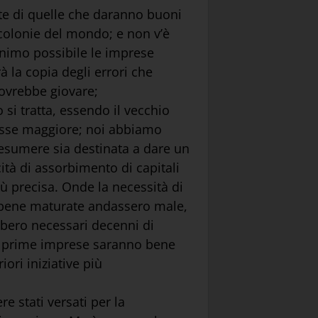
te di quelle che daranno buoni
e colonie del mondo; e non v’è
inimo possibile le imprese
 la copia degli errori che
ovrebbe giovare;
o si tratta, essendo il vecchio
fosse maggiore; noi abbiamo
resumere sia destinata a dare un
ità di assorbimento di capitali
iù precisa. Onde la necessità di
non bene maturate andassero male,
ebbero necessari decenni di
e le prime imprese saranno bene
iori iniziative più
e stati versati per la