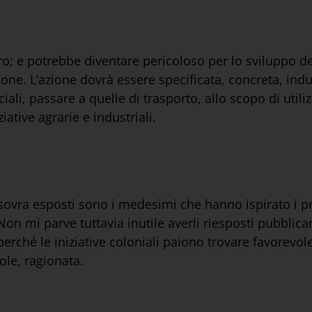
o; e potrebbe diventare pericoloso per lo sviluppo d
zione. L’azione dovrà essere specificata, concreta, indu
i, passare a quelle di trasporto, allo scopo di utilizz
ziative agrarie e industriali.
sovra esposti sono i medesimi che hanno ispirato i pr
 Non mi parve tuttavia inutile averli riesposti pubblic
 perché le iniziative coloniali paiono trovare favorevo
ole, ragionata.