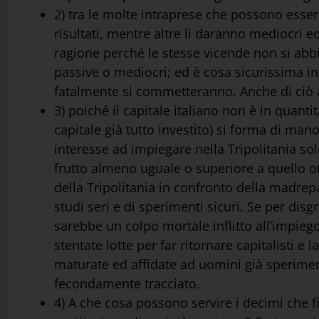
2) tra le molte intraprese che possono esse
risultati, mentre altre li daranno mediocri ed
ragione perché le stesse vicende non si abbi
passive o mediocri; ed è cosa sicurissima in
fatalmente si commetteranno. Anche di ciò 
3) poiché il capitale italiano non è in quantit
capitale già tutto investito) si forma di m
interesse ad impiegare nella Tripolitania s
frutto almeno uguale o superiore a quello ot
della Tripolitania in confronto della madrepa
studi seri e di sperimenti sicuri. Se per dis
sarebbe un colpo mortale inflitto all’impiego
stentate lotte per far ritornare capitalisti 
maturate ed affidate ad uomini già sperimentat
fecondamente tracciato.
4) A che cosa possono servire i decimi che fi