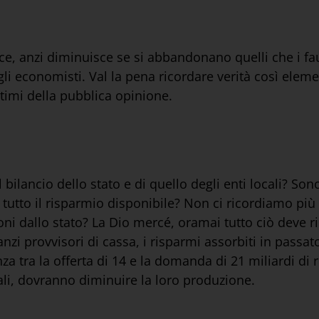
esce, anzi diminuisce se si abbandonano quelli che i fa
i economisti. Val la pena ricordare verità così elemen
ltimi della pubblica opinione.
bilancio dello stato e di quello degli enti locali? Son
utto il risparmio disponibile? Non ci ricordiamo più l
azioni dallo stato? La Dio mercé, oramai tutto ciò deve
anzi provvisori di cassa, i risparmi assorbiti in passat
nza tra la offerta di 14 e la domanda di 21 miliardi di 
tali, dovranno diminuire la loro produzione.