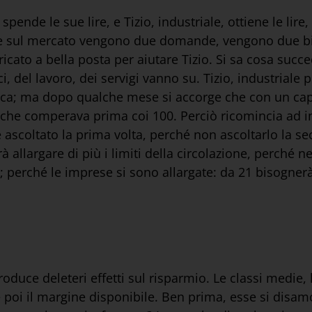
nde le sue lire, e Tizio, industriale, ottiene le lire,
he sul mercato vengono due domande, vengono due bigl
icato a bella posta per aiutare Tizio. Si sa cosa succe
ci, del lavoro, dei servigi vanno su. Tizio, industriale
nca; ma dopo qualche mese si accorge che con un capit
che comperava prima coi 100. Perciò ricomincia ad in
 è ascoltato la prima volta, perché non ascoltarlo la s
 allargare di più i limiti della circolazione, perché ne
po; perché le imprese si sono allargate: da 21 bisognerà
roduce deleteri effetti sul risparmio. Le classi medie, 
poi il margine disponibile. Ben prima, esse si disam