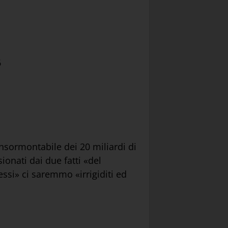
6
 insormontabile dei 20 miliardi di
ionati dai due fatti «del
essi» ci saremmo «irrigiditi ed