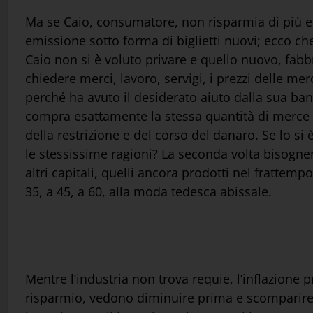
Ma se Caio, consumatore, non risparmia di più e spe
emissione sotto forma di biglietti nuovi; ecco c
Caio non si è voluto privare e quello nuovo, fabbr
chiedere merci, lavoro, servigi, i prezzi delle mer
perché ha avuto il desiderato aiuto dalla sua ba
compra esattamente la stessa quantità di merce 
della restrizione e del corso del danaro. Se lo si
le stessissime ragioni? La seconda volta bisognerà
altri capitali, quelli ancora prodotti nel frattem
35, a 45, a 60, alla moda tedesca abissale.
Mentre l’industria non trova requie, l’inflazione p
risparmio, vedono diminuire prima e scomparire 