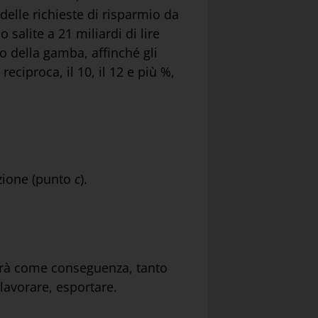
 delle richieste di risparmio da
o salite a 21 miliardi di lire
go della gamba, affinché gli
eciproca, il 10, il 12 e più %,
azione (punto
c
).
errà come conseguenza, tanto
 lavorare, esportare.