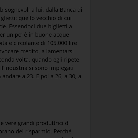
 bisognevoli a lui, dalla Banca di
ietti: quello vecchio di cui
de. Essendoci due biglietti a
 per un po’ è in buone acque
ale circolante di 105.000 lire
vocare credito, a lamentarsi
econda volta, quando egli ripete
ll’industria si sono impiegati
 andare a 23. E poi a 26, a 30, a
le vere grandi produttrici di
orano del risparmio. Perché