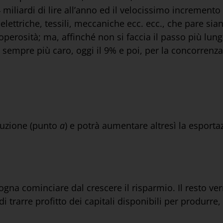
 miliardi di lire all’anno ed il velocissimo incremento
e elettriche, tessili, meccaniche ecc. ecc., che pare sian
 operosità; ma, affinché non si faccia il passo più lun
e sempre più caro, oggi il 9% e poi, per la concorrenza r
duzione (punto
a
) e potrà aumentare altresì la esport
ogna cominciare dal crescere il risparmio. Il resto v
di trarre profitto dei capitali disponibili per produrre,