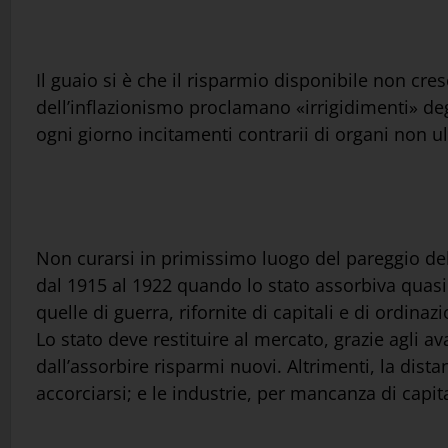
Il guaio si è che il risparmio disponibile non cr
dell’inflazionismo proclamano «irrigidimenti» degl
ogni giorno incitamenti contrarii di organi non u
Non curarsi in primissimo luogo del pareggio del 
dal 1915 al 1922 quando lo stato assorbiva quasi t
quelle di guerra, rifornite di capitali e di ordin
Lo stato deve restituire al mercato, grazie agli av
dall’assorbire risparmi nuovi. Altrimenti, la dista
accorciarsi; e le industrie, per mancanza di capi