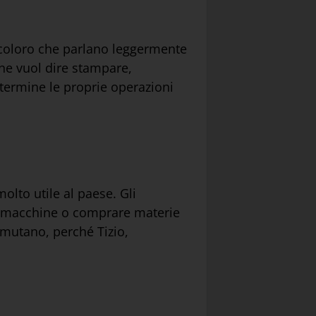
o coloro che parlano leggermente
ione vuol dire stampare,
 termine le proprie operazioni
olto utile al paese. Gli
are macchine o comprare materie
n mutano, perché Tizio,