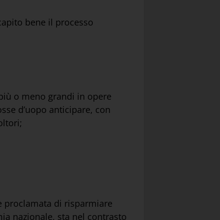
 capito bene il processo
 più o meno grandi in opere
fosse d’uopo anticipare, con
ltori;
e proclamata di risparmiare
omia nazionale, sta nel contrasto