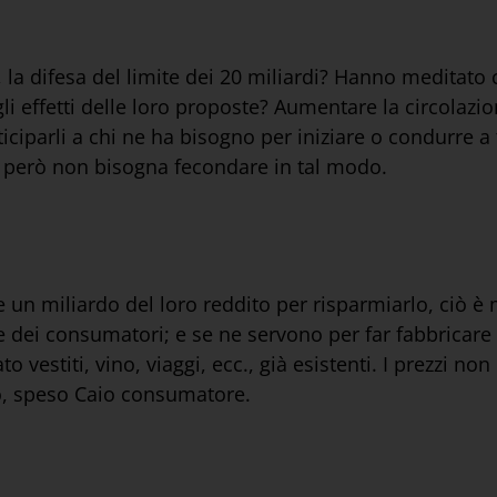
, la difesa del limite dei 20 miliardi? Hanno meditat
ugli effetti delle loro proposte? Aumentare la circolaz
ticiparli a chi ne ha bisogno per iniziare o condurre a
e però non bisogna fecondare in tal modo.
un miliardo del loro reddito per risparmiarlo, ciò è m
vece dei consumatori; e se ne servono per far fabbric
vestiti, vino, viaggi, ecc., già esistenti. I prezzi no
go, speso Caio consumatore.