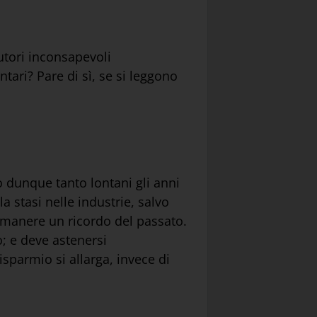
utori inconsapevoli
tari? Pare di sì, se si leggono
o dunque tanto lontani gli anni
a stasi nelle industrie, salvo
 rimanere un ricordo del passato.
o; e deve astenersi
risparmio si allarga, invece di