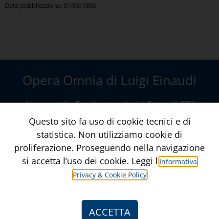
Data pubblicazione:
01/03/1896
Opera Omnia di Luigi Einaudi
A cura della
Fondazione Luigi Einaudi ETS
Via della Conciliazione, 10 – Roma
Questo sito fa uso di cookie tecnici e di
www.fondazioneluigieinaudi.it
statistica. Non utilizziamo cookie di
proliferazione. Proseguendo nella navigazione
Contatti
Crediti
si accetta l’uso dei cookie. Leggi l’
Informativa
Privacy & Cookie Policy
Informativa Privacy & Privacy Policy
ACCETTA